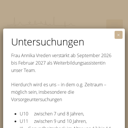
Skip
to
main
Menu
content
×
Untersuchungen
Frau Annika Vreden verstärkt ab September 2026
Praxisschließung
bis Februar 2027 als Weiterbildungsassistentin
unser Team.
und Urlaub 2025 |
Hierdurch wird es uns – in dem o.g. Zeitraum –
2026
möglich sein, insbesondere die
Vorsorgeuntersuchungen
U10 zwischen 7 und 8 Jahren,
2025
U11 zwischen 9 und 10 Jahren,