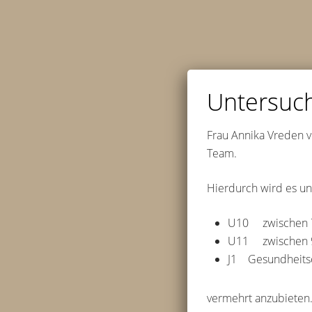
Skip
to
main
content
Untersuc
Frau Annika Vreden v
Team.
Hierdurch wird es un
U10 zwischen 7 
U11 zwischen 9 
J1 Gesundheitsch
vermehrt anzubieten.