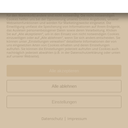
Wir verwenden Cookies
Wir nutzen auf unserer Webseite Cookies. Einige Cookies sind notwendig (z.B.
Hello world!
für den Warenkorb) andere sind nicht notwendig. Die nicht-notwendigen
Cookies helfen uns bei der Optimierung unseres Online-Angebotes, unserer
Webseitenfunktionen und werden für Marketingzwecke eingesetzt. Die
Einwilligung umfasst die Speicherung von Informationen auf Ihrem Endgerät,
das Auslesen personenbezogener Daten sowie deren Verarbeitung. Klicken
Sie auf „Alle akzeptieren“, um in den Einsatz von nicht notwendigen Cookies
By
admin
Mai 17, 2023
No Comments
einzuwilligen oder auf „Alle ablehnen“, wenn Sie sich anders entscheiden. Sie
können unter „Einstellungen verwalten“ detaillierte Informationen der von
uns eingesetzten Arten von Cookies erhalten und deren Einstellungen
aufrufen. Sie können die Einstellungen jederzeit aufrufen und Cookies auch
nachträglich jederzeit abwählen (z.B. in der Datenschutzerklärung oder unten
auf unserer Webseite).
t. Edit or delete it, then start writing!
Alle akzeptieren
Alle ablehnen
Einstellungen
|
Datenschutz
Impressum